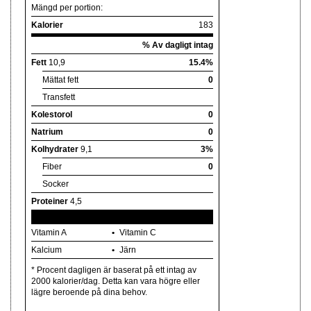
Mängd per portion:
Kalorier
183
% Av dagligt intag
Fett
10,9
15.4%
Mättat fett
0
Transfett
Kolestorol
0
Natrium
0
Kolhydrater
9,1
3%
Fiber
0
Socker
Proteiner
4,5
Vitamin A
Vitamin C
Kalcium
Järn
* Procent dagligen är baserat på ett intag av
2000 kalorier/dag. Detta kan vara högre eller
lägre beroende på dina behov.