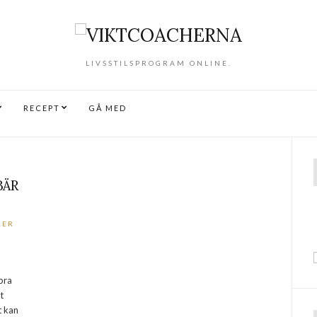
LIVSSTILSPROGRAM ONLINE.
RECEPT
GÅ MED
BÄR
RER
bra
t
t kan