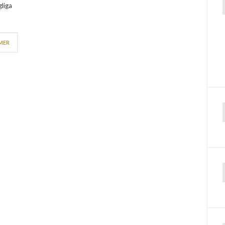
liga
MER